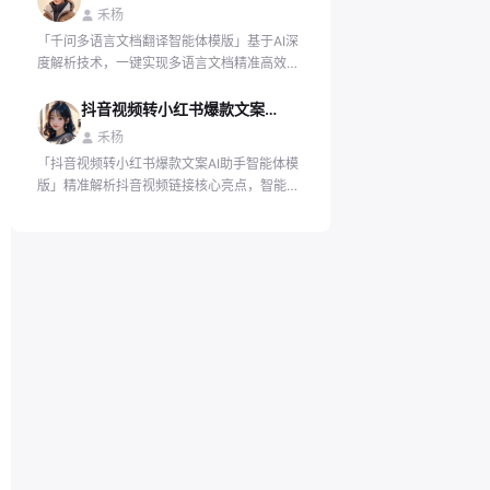
理效率大幅提升。
禾杨
「千问多语言文档翻译智能体模版」基于AI深
度解析技术，一键实现多语言文档精准高效翻
译，保留原文逻辑与专业表述，确保跨国协作
零障碍。
抖音视频转小红书爆款文案AI助手
禾杨
「抖音视频转小红书爆款文案AI助手智能体模
版」精准解析抖音视频链接核心亮点，智能润
色生成小红书风格高互动文案，三步快速生成
符合平台调性的图文笔记。